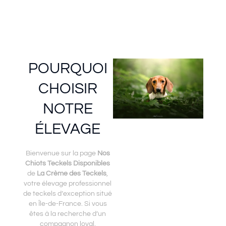
POURQUOI
CHOISIR
NOTRE
ÉLEVAGE
Bienvenue sur la page
Nos
Chiots Teckels Disponibles
de
La Crème des Teckels
,
votre élevage professionnel
de teckels d’exception situé
en Île-de-France. Si vous
êtes à la recherche d’un
compagnon loyal,