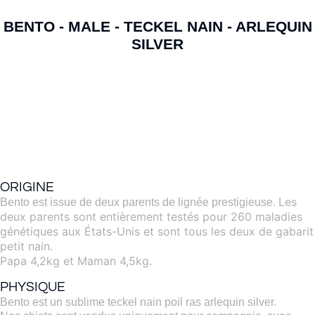
BENTO - MALE - TECKEL NAIN - ARLEQUIN
SILVER
ORIGINE
Les
Bento est issue de deux parents de lignée prestigieuse.
deux parents sont entièrement testés pour 260 maladies
génétiques aux États-Unis et sont tous les deux de gabarit
petit nain.
Papa 4,2kg et Maman 4,5kg.
PHYSIQUE
Bento est un sublime teckel nain poil ras arlequin silver.