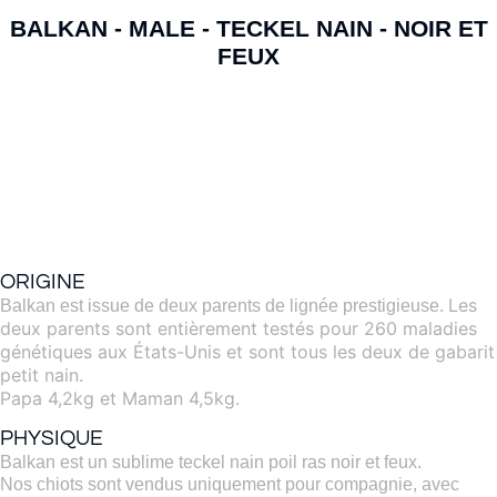
BALKAN - MALE - TECKEL NAIN - NOIR ET
FEUX
ORIGINE
Les
Balkan est issue de deux parents de lignée prestigieuse.
deux parents sont entièrement testés pour 260 maladies
génétiques aux États-Unis et sont tous les deux de gabarit
petit nain.
Papa 4,2kg et Maman 4,5kg.
PHYSIQUE
Balkan est un sublime teckel nain poil ras noir et feux.
Nos chiots sont vendus uniquement pour compagnie, avec