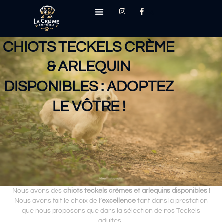
CHIOTS TECKELS CRÈME
& ARLEQUIN
DISPONIBLES : ADOPTEZ
LE VÔTRE !
Nous avons des
chiots teckels crèmes et arlequins disponibles !
Nous avons fait le choix de l’
excellence
tant dans la prestation
que nous proposons que dans la sélection de nos Teckels
adultes.