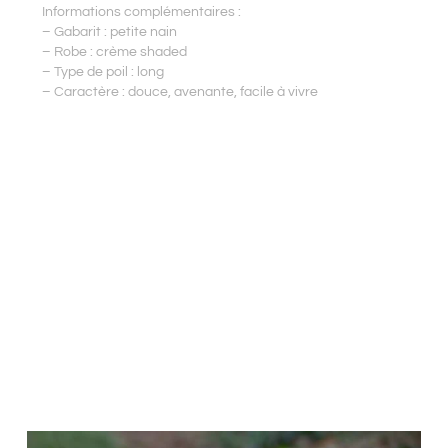
Informations complémentaires :
– Gabarit : petite nain
– Robe : crème shaded
– Type de poil : long
– Caractère : douce, avenante, facile à vivre