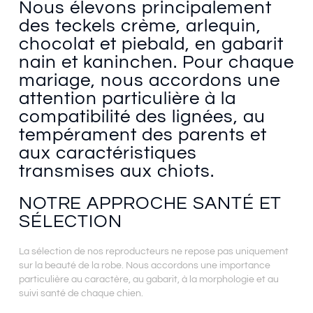
Nous élevons principalement
des teckels crème, arlequin,
chocolat et piebald, en gabarit
nain et kaninchen. Pour chaque
mariage, nous accordons une
attention particulière à la
compatibilité des lignées, au
tempérament des parents et
aux caractéristiques
transmises aux chiots.
NOTRE APPROCHE SANTÉ ET
SÉLECTION
La sélection de nos reproducteurs ne repose pas uniquement
sur la beauté de la robe. Nous accordons une importance
particulière au caractère, au gabarit, à la morphologie et au
suivi santé de chaque chien.