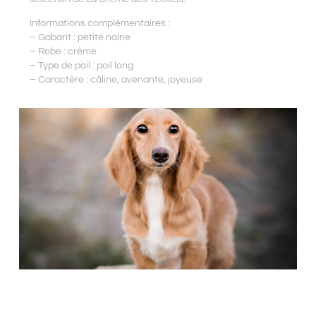
Informations complémentaires :
– Gabarit : petite naine
– Robe : crème
– Type de poil : poil long
– Caractère : câline, avenante, joyeuse