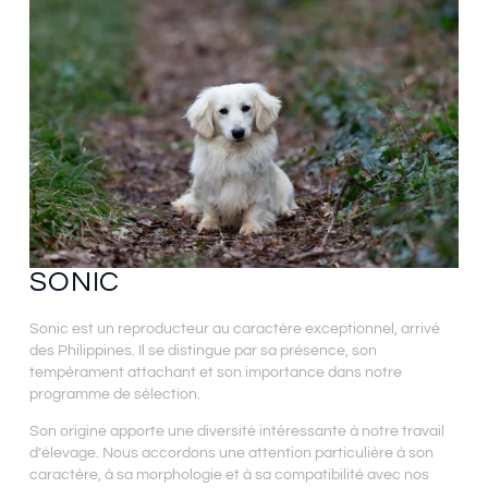
SONIC
Sonic est un reproducteur au caractère exceptionnel, arrivé
des Philippines. Il se distingue par sa présence, son
tempérament attachant et son importance dans notre
programme de sélection.
Son origine apporte une diversité intéressante à notre travail
d’élevage. Nous accordons une attention particulière à son
caractère, à sa morphologie et à sa compatibilité avec nos