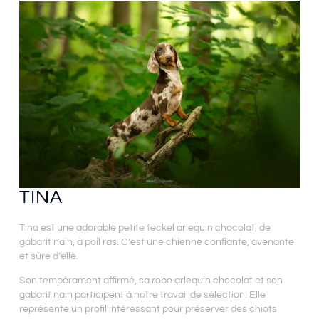
TINA
Tina est une adorable petite teckel arlequin chocolat, de
gabarit nain, à poil ras. C’est une chienne confiante, avenante
et sûre d’elle.
Son tempérament affirmé, sa robe arlequin chocolat et son
gabarit nain participent à notre travail de sélection. Elle
représente un profil intéressant pour préserver des chiots