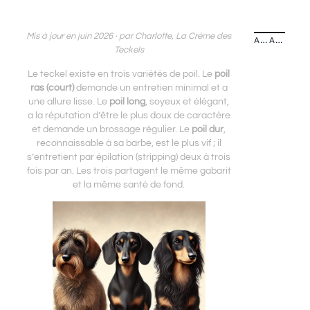
Mis à jour en juin 2026 · par Charlotte, La Crème des
ARTICLE PRÉCÉDENT
ARTICLE SUIVANT
Teckels
Le teckel existe en trois variétés de poil. Le
poil
ras (court)
demande un entretien minimal et a
une allure lisse. Le
poil long
, soyeux et élégant,
a la réputation d’être le plus doux de caractère
et demande un brossage régulier. Le
poil dur
,
reconnaissable à sa barbe, est le plus vif ; il
s’entretient par épilation (stripping) deux à trois
fois par an. Les trois partagent le même gabarit
et la même santé de fond.