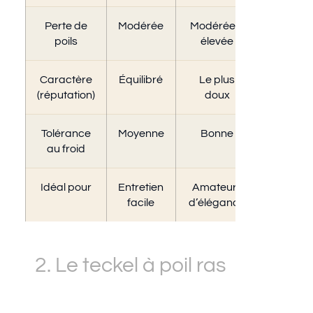
Perte de
Modérée
Modérée à
Faib
poils
élevée
Caractère
Équilibré
Le plus
Le plus 
(réputation)
doux
chass
Tolérance
Moyenne
Bonne
Très b
au froid
Idéal pour
Entretien
Amateurs
Famil
facile
d’élégance
activ
2. Le teckel à poil ras
(court)